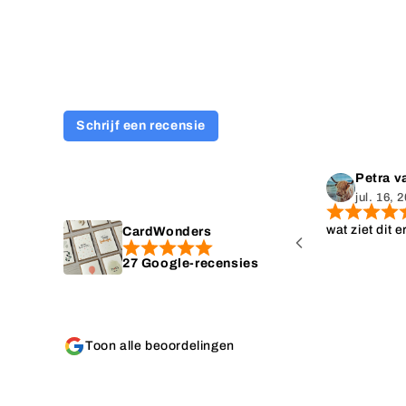
Schrijf een recensie
s
Petra va
jul. 16, 
last minute zo'n
wat ziet dit e
CardWonders
ket kon bestellen.
27 Google-recensies
Toon alle beoordelingen