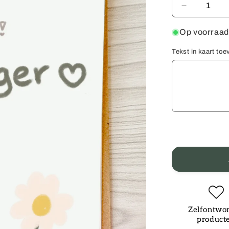
Aantal
verlagen
voor
Op voorraad
Wenskaart
Zwanger
Tekst in kaart to
Zelfontwo
product