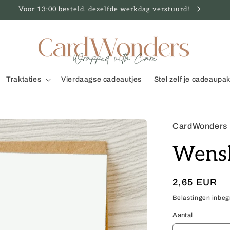
Voor 13:00 besteld, dezelfde werkdag verstuurd!
Traktaties
Vierdaagse cadeautjes
Stel zelf je cadeaupa
CardWonders
Wens
Normale
2,65 EUR
prijs
Belastingen inbe
Aantal
Aantal