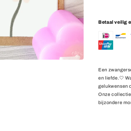
Betaal veilig
Een zwangersc
en liefde.🤍 Wa
gelukwensen o
Onze collecti
bijzondere mom