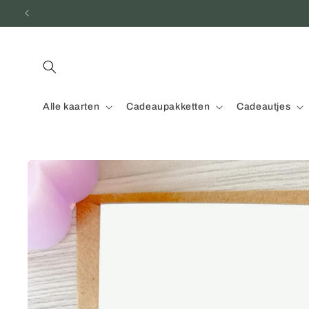
Meteen
naar de
content
Alle kaarten
Cadeaupakketten
Cadeautjes
Ga direct naar
productinformatie