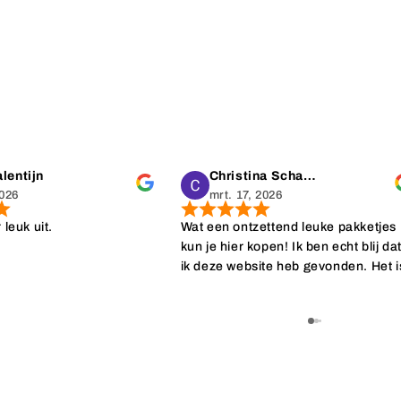
lentijn
Christina Schaap
2026
mrt. 17, 2026
r leuk uit.
Wat een ontzettend leuke pakketjes
kun je hier kopen! Ik ben echt blij da
ik deze website heb gevonden. Het i
ideaal dat er geen minimale afname
nodig is. Daarnaast worden de
bestellingen ook nog eens superleu
ingepakt wat het geven extra specia
maakt. Echt top, top, top!