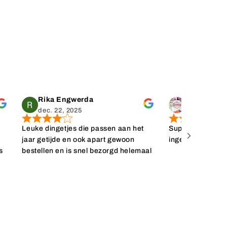
Rika Engwerda
dec. 22, 2025
dec. 11, 202
Leuke dingetjes die passen aan het
Super snelle leve
t
jaar getijde en ook apart gewoon
ingepakt. Erg bli
s
bestellen en is snel bezorgd helemaal
toppie
k
al