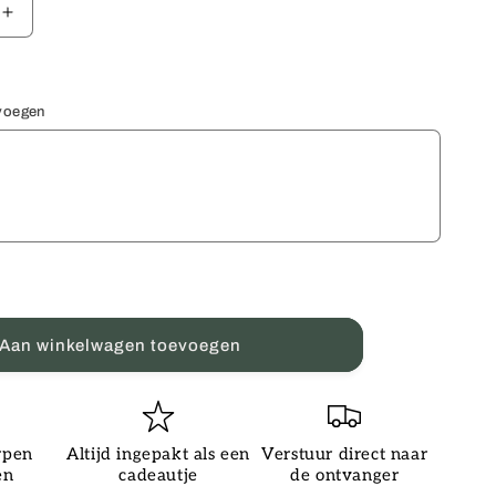
Aantal
verhogen
voor
Wenskaart
Zwanger
evoegen
Aan winkelwagen toevoegen
rpen
Altijd ingepakt als een
Verstuur direct naar
en
cadeautje
de ontvanger