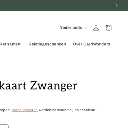
T
Inloggen
Winkelwagen
Nederlands
a
a
kket samen!
Relatiegeschenken
Over CardWonders
l
kaart Zwanger
grepen.
Verzendkosten
worden berekend bij de checkout.