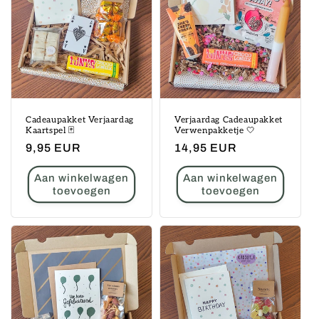
Cadeaupakket Verjaardag
Verjaardag Cadeaupakket
Kaartspel 🃏
Verwenpakketje 🤍
Normale
9,95 EUR
Normale
14,95 EUR
prijs
prijs
Aan winkelwagen
Aan winkelwagen
toevoegen
toevoegen