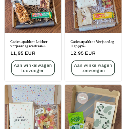
Cadeaupakket Lekker
Cadeaupakket Verjaardag
verjaardagscadeau🥜
Happy🥳
Normale
11,95 EUR
Normale
12,95 EUR
prijs
prijs
Aan winkelwagen
Aan winkelwagen
toevoegen
toevoegen