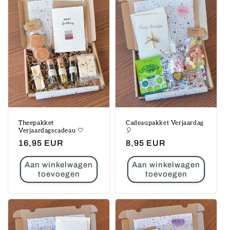
e
:
Theepakket
Cadeaupakket Verjaardag
Verjaardagscadeau 🤍
🎈
Normale
16,95 EUR
Normale
8,95 EUR
prijs
prijs
Aan winkelwagen
Aan winkelwagen
toevoegen
toevoegen