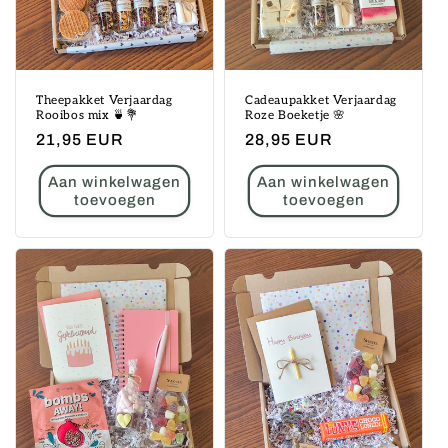
Theepakket Verjaardag
Cadeaupakket Verjaardag
Rooibos mix 🍵💐
Roze Boeketje 🌸
Normale
21,95 EUR
Normale
28,95 EUR
prijs
prijs
Aan winkelwagen
Aan winkelwagen
toevoegen
toevoegen