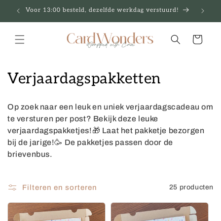
Meteen
Voor 13:00 besteld, dezelfde werkdag verstuurd!
naar de
content
Winkelwagen
C
Verjaardagspakketten
o
Op zoek naar een leuk en uniek verjaardagscadeau om
l
te versturen per post? Bekijk deze leuke
verjaardagspakketjes!🎁 Laat het pakketje bezorgen
l
bij de jarige!🥳 De pakketjes passen door de
e
brievenbus.
c
Filteren en sorteren
25 producten
t
i