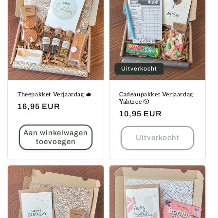
Uitverkocht
Theepakket Verjaardag 🫖
Cadeaupakket Verjaardag
Yahtzee 🎲
Normale
16,95 EUR
Normale
10,95 EUR
prijs
prijs
Aan winkelwagen
Uitverkocht
toevoegen