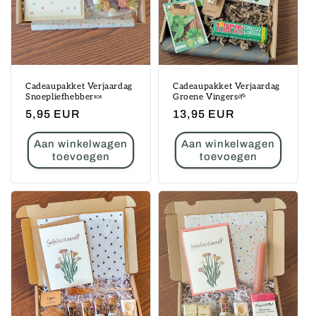
Cadeaupakket Verjaardag
Cadeaupakket Verjaardag
Snoepliefhebber🍬
Groene Vingers🌱
Normale
5,95 EUR
Normale
13,95 EUR
prijs
prijs
Aan winkelwagen
Aan winkelwagen
toevoegen
toevoegen