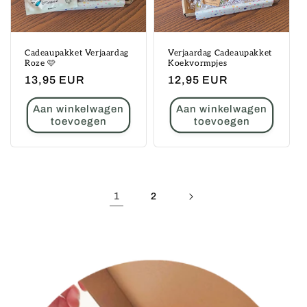
Cadeaupakket Verjaardag
Verjaardag Cadeaupakket
Roze 🩷
Koekvormpjes
Normale
13,95 EUR
Normale
12,95 EUR
prijs
prijs
Aan winkelwagen
Aan winkelwagen
toevoegen
toevoegen
1
2