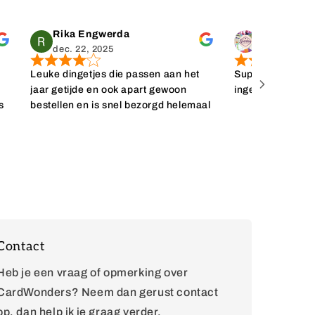
Rika Engwerda
dec. 22, 2025
dec. 11, 202
Leuke dingetjes die passen aan het
Super snelle leve
t
jaar getijde en ook apart gewoon
ingepakt. Erg bli
s
bestellen en is snel bezorgd helemaal
toppie
k
al
Contact
Heb je een vraag of opmerking over
CardWonders? Neem dan gerust contact
op, dan help ik je graag verder.