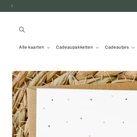
Meteen
naar de
content
Alle kaarten
Cadeaupakketten
Cadeautjes
Ga direct naar
productinformatie