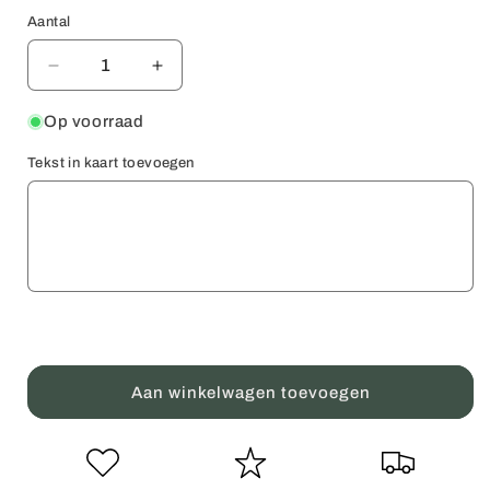
Aantal
Aantal
Aantal
Aantal
verlagen
verhogen
voor
voor
Op voorraad
Verjaardagskaart
Verjaardagskaart
Tekst in kaart toevoegen
Lando
Lando
Norris
Norris
🏎️
🏎️
Aan winkelwagen toevoegen