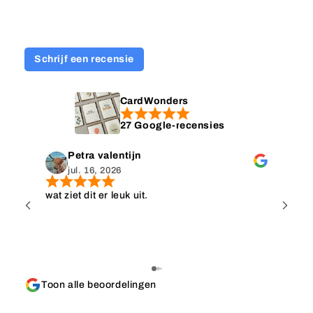
Schrijf een recensie
CardWonders
27 Google-recensies
Petra valentijn
jul. 16, 2026
wat ziet dit er leuk uit.
Wat e
kopen
gevon
afna
best
wat h
Toon alle beoordelingen
top, 