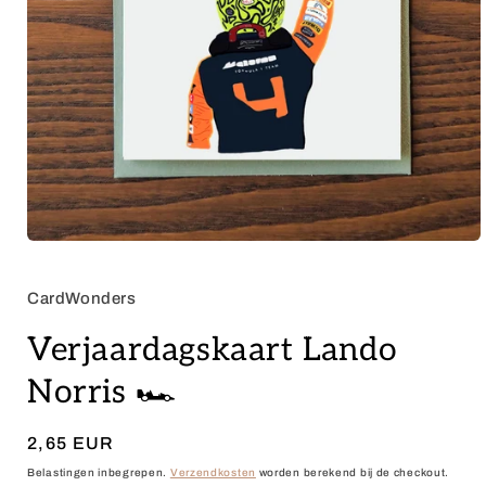
Media
1
openen
in
CardWonders
modaal
Verjaardagskaart Lando
Norris 🏎️
Normale
2,65 EUR
prijs
Belastingen inbegrepen.
Verzendkosten
worden berekend bij de checkout.