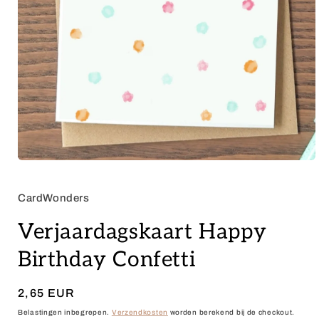
Media
1
openen
in
CardWonders
modaal
Verjaardagskaart Happy
Birthday Confetti
Normale
2,65 EUR
prijs
Belastingen inbegrepen.
Verzendkosten
worden berekend bij de checkout.