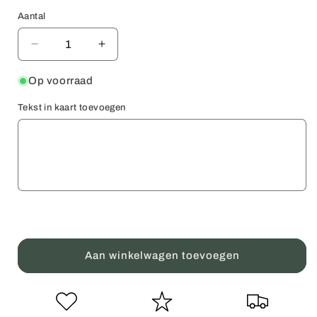
Aantal
Aantal
Aantal
Aantal
verlagen
verhogen
voor
voor
Op voorraad
Verjaardagskaart
Verjaardagskaart
Tekst in kaart toevoegen
Happy
Happy
Birthday
Birthday
Confetti
Confetti
Aan winkelwagen toevoegen