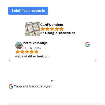
Schrijf een recensie
CardWonders
27 Google-recensies
Petra valentijn
jul. 16, 2026
wat ziet dit er leuk uit.
Wat e
kopen
gevon
afna
best
wat h
Toon alle beoordelingen
top, 