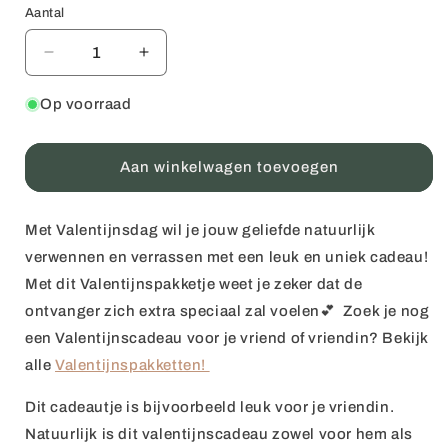
Aantal
Aantal
Aantal
Aantal
verlagen
verhogen
voor
voor
Op voorraad
Valentijnscadeautje
Valentijnscadeautje
Liefde
Liefde
💘
💘
Aan winkelwagen toevoegen
Met Valentijnsdag wil je jouw geliefde natuurlijk
verwennen en verrassen met een leuk en uniek cadeau!
Met dit Valentijnspakketje weet je zeker dat de
ontvanger zich extra speciaal zal voelen💕 Zoek je nog
een Valentijnscadeau voor je vriend of vriendin? Bekijk
alle
Valentijnspakketten!
Dit cadeautje is bijvoorbeeld leuk voor je vriendin.
Natuurlijk is dit valentijnscadeau zowel voor hem als