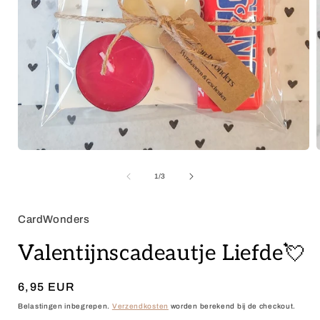
Media
1
openen
van
1
/
3
in
i
modaal
CardWonders
Valentijnscadeautje Liefde💘
Normale
6,95 EUR
prijs
Belastingen inbegrepen.
Verzendkosten
worden berekend bij de checkout.