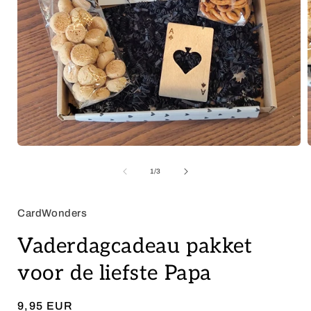
Media
1
openen
van
1
/
3
in
i
modaal
CardWonders
Vaderdagcadeau pakket
voor de liefste Papa
Normale
9,95 EUR