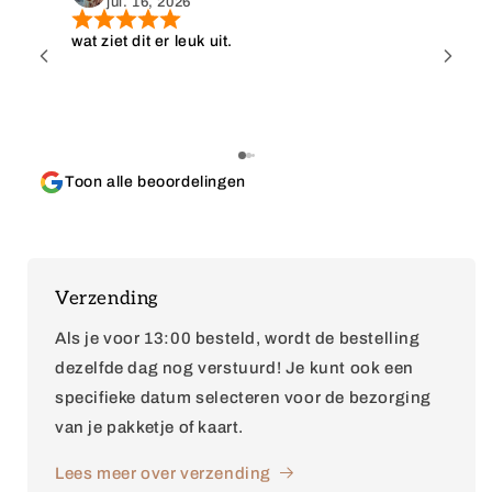
jul. 16, 2026
wat ziet dit er leuk uit.
Wat e
kopen
gevon
afna
best
wat h
Toon alle beoordelingen
top, 
Verzending
Als je voor 13:00 besteld, wordt de bestelling
dezelfde dag nog verstuurd! Je kunt ook een
specifieke datum selecteren voor de bezorging
van je pakketje of kaart.
Lees meer over verzending