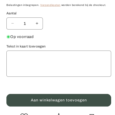
prijs
Belastingen inbegrepen.
Verzendkosten
worden berekend bij de checkout.
Aantal
Aantal
Aantal
Aantal
verlagen
verhogen
voor
voor
Op voorraad
Vaderdagcadeau
Vaderdagcadeau
Tekst in kaart toevoegen
pakket
pakket
voor
voor
de
de
liefste
liefste
Papa
Papa
Aan winkelwagen toevoegen