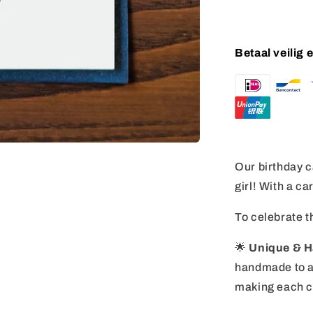
Betaal veilig
Our birthday ca
girl! With a c
To celebrate t
🌟
Unique & 
handmade to a
making each ca