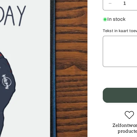
Decrease
quantity
for
In stock
Birthday
number
Tekst in kaart to
card
65
Zelfontwo
product