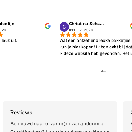
lentijn
Christina Schaap
2026
mrt. 17, 2026
r leuk uit.
Wat een ontzettend leuke pakketjes
kun je hier kopen! Ik ben echt blij da
ik deze website heb gevonden. Het i
ideaal dat er geen minimale afname
nodig is. Daarnaast worden de
bestellingen ook nog eens superleu
ingepakt wat het geven extra specia
maakt. Echt top, top, top!
Reviews
Benieuwd naar ervaringen van anderen bij
CardWonders? Lees de reviews van klanten