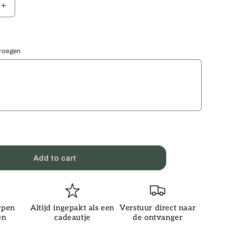
Increase
quantity
for
Birthday
number
evoegen
card
65
Add to cart
rpen
Altijd ingepakt als een
Verstuur direct naar
en
cadeautje
de ontvanger