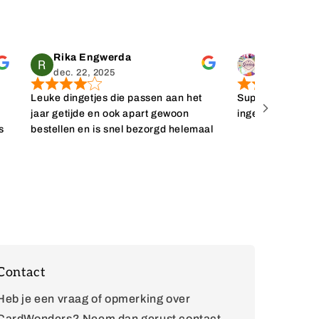
Rika Engwerda
dec. 22, 2025
dec. 11, 202
Leuke dingetjes die passen aan het
Super snelle leve
t
jaar getijde en ook apart gewoon
ingepakt. Erg bli
s
bestellen en is snel bezorgd helemaal
toppie
k
al
Contact
Heb je een vraag of opmerking over
CardWonders? Neem dan gerust contact