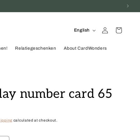
Log
L
Cart
English
in
a
n
men!
Relatiegeschenken
About CardWonders
g
u
a
g
day number card 65
e
ipping
calculated at checkout.