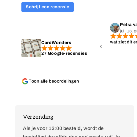
Schrijf een recensie
s
Petra va
jul. 16, 
last minute zo'n
wat ziet dit e
CardWonders
ket kon bestellen.
27 Google-recensies
Toon alle beoordelingen
Verzending
Als je voor 13:00 besteld, wordt de
bestelling dezelfde dag nog verstuurd! Je