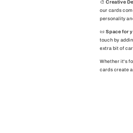
🎨
Creative D
our cards come
personality an
📜
Space for 
touch by addin
extra bit of ca
Whether it's f
cards create a 