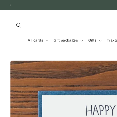
Skip to
content
All cards
Gift packages
Gifts
Trakt
Skip to
product
information