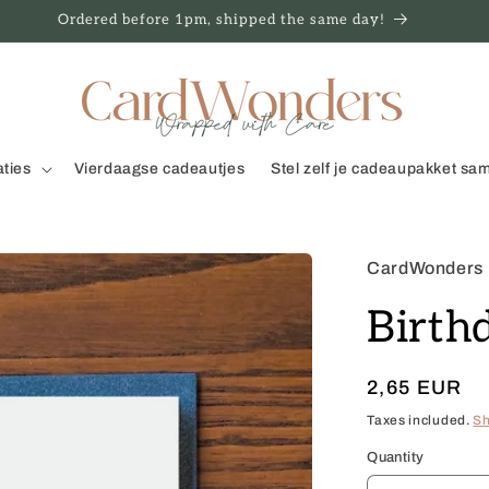
Ordered before 1pm, shipped the same day!
aties
Vierdaagse cadeautjes
Stel zelf je cadeaupakket sa
CardWonders
Birth
Regular
2,65 EUR
price
Taxes included.
Sh
Quantity
Quantity