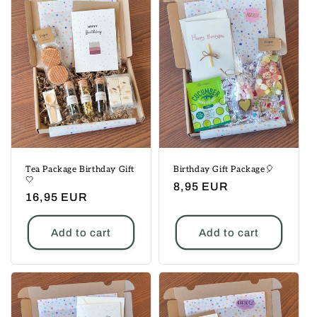
o
n
:
Tea Package Birthday Gift
Birthday Gift Package🎈
🤍
Regular
8,95 EUR
Regular
16,95 EUR
price
price
Add to cart
Add to cart