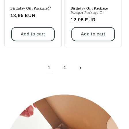
Birthday Gift Package🎈
Birthday Gift Package
Pamper Package 🤍
Regular
13,95 EUR
Regular
12,95 EUR
price
price
Add to cart
Add to cart
1
2