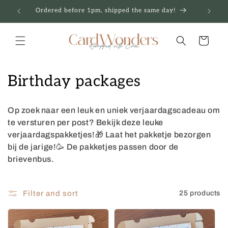
Skip to
Ordered before 1pm, shipped the same day!
content
Cart
C
Birthday packages
o
Op zoek naar een leuk en uniek verjaardagscadeau om
l
te versturen per post? Bekijk deze leuke
verjaardagspakketjes!🎁 Laat het pakketje bezorgen
l
bij de jarige!🥳 De pakketjes passen door de
e
brievenbus.
c
Filter and sort
25 products
t
i