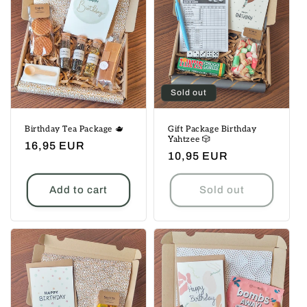
Sold out
Birthday Tea Package 🫖
Gift Package Birthday
Yahtzee 🎲
Regular
16,95 EUR
Regular
10,95 EUR
price
price
Add to cart
Sold out