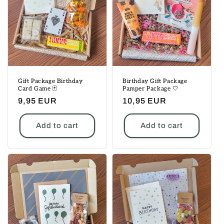
Gift Package Birthday
Birthday Gift Package
Card Game 🃏
Pamper Package 🤍
Regular
9,95 EUR
Regular
10,95 EUR
price
price
Add to cart
Add to cart