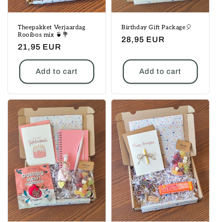
Theepakket Verjaardag
Birthday Gift Package🎈
Rooibos mix 🍵💐
Regular
28,95 EUR
Regular
21,95 EUR
price
price
Add to cart
Add to cart