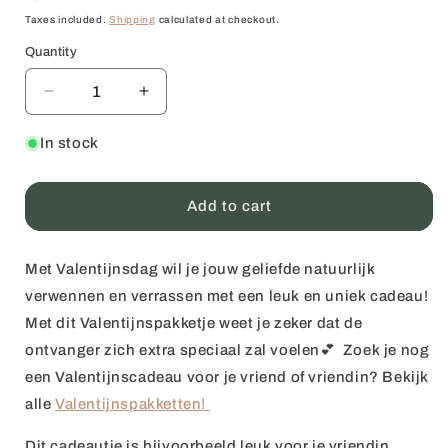
price
Taxes included.
Shipping
calculated at checkout.
Quantity
Quantity
Decrease
Increase
quantity
quantity
for
for
In stock
Valentijnscadeautje
Valentijnscadeautje
Verwennerij
Verwennerij
✨
✨
Add to cart
Met Valentijnsdag wil je jouw geliefde natuurlijk
verwennen en verrassen met een leuk en uniek cadeau!
Met dit Valentijnspakketje weet je zeker dat de
ontvanger zich extra speciaal zal voelen💕 Zoek je nog
een Valentijnscadeau voor je vriend of vriendin? Bekijk
alle
Valentijnspakketten!
Dit cadeautje is bijvoorbeeld leuk voor je vriendin.