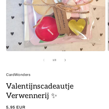
Open
media
1
of
1
/
3
in
i
modal
CardWonders
Valentijnscadeautje
Verwennerij ✨
Regular
5,95 EUR