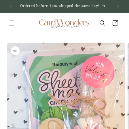
Skip to
Ordered before 1pm, shipped the same day!
content
Cart
Skip to
product
information