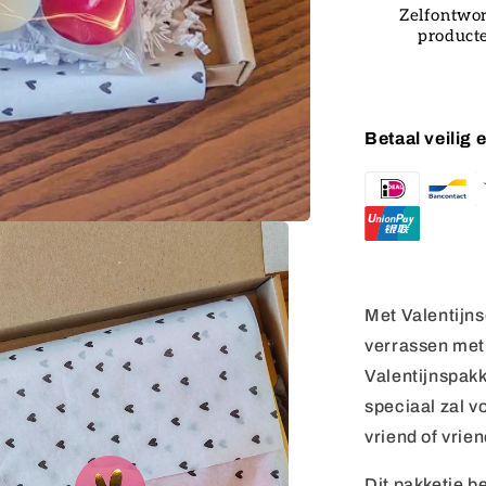
Zelfontwo
product
Betaal veilig
Met Valentijns
verrassen met 
Valentijnspakk
speciaal zal v
vriend of vrien
Dit pakketje be