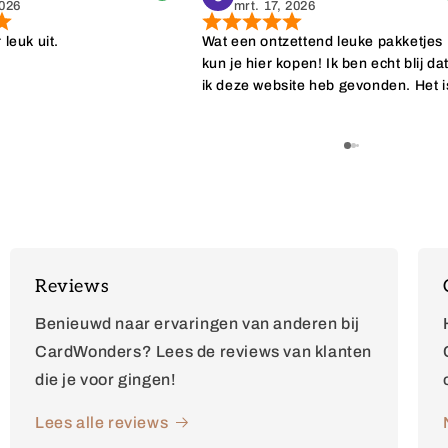
2026
mrt. 17, 2026
r leuk uit.
Wat een ontzettend leuke pakketjes
kun je hier kopen! Ik ben echt blij da
ik deze website heb gevonden. Het i
ideaal dat er geen minimale afname
nodig is. Daarnaast worden de
bestellingen ook nog eens superleu
ingepakt wat het geven extra specia
maakt. Echt top, top, top!
Reviews
Benieuwd naar ervaringen van anderen bij
CardWonders? Lees de reviews van klanten
die je voor gingen!
Lees alle reviews