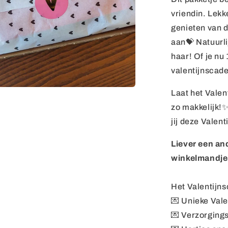
vriendin. Lek
genieten van 
aan💝 Natuurli
haar! Of je nu 
valentijnscade
Laat het Valen
zo makkelijk!
jij deze Valen
Liever een and
winkelmandje
Het Valentijn
💌 Unieke Vale
💌
Verzorging