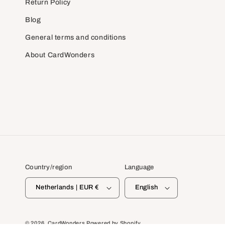
Return Policy
Blog
General terms and conditions
About CardWonders
Country/region
Language
Netherlands | EUR €
English
© 2026,
CardWonders
Powered by Shopify