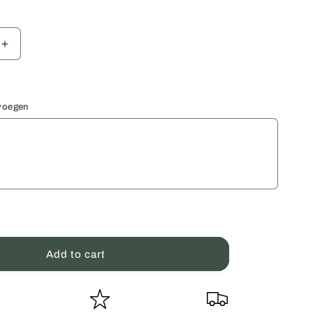
Increase
quantity
for
cadeau
Valentijnscadeau
pakket
evoegen
Ontspan
💕
Add to cart