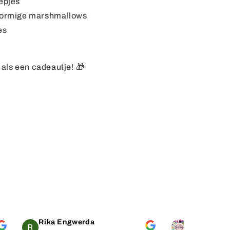
epjes
vormige marshmallows
es
t als een cadeautje! 🎁
Rika Engwerda