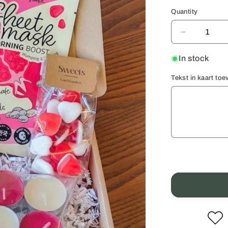
Quantity
Quantity
Decrease
quantity
for
In stock
Valentijns
pakket
Tekst in kaart to
Ontspan
💕