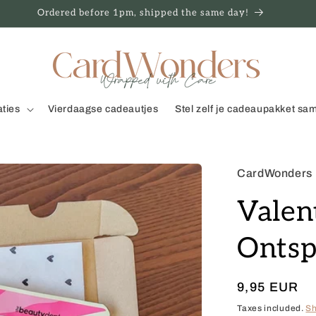
Ordered before 1pm, shipped the same day!
aties
Vierdaagse cadeautjes
Stel zelf je cadeaupakket sa
CardWonders
Valen
Ontsp
Regular
9,95 EUR
price
Taxes included.
Sh