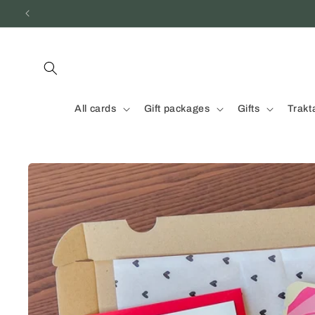
Skip to
content
All cards
Gift packages
Gifts
Trakt
Skip to
product
information