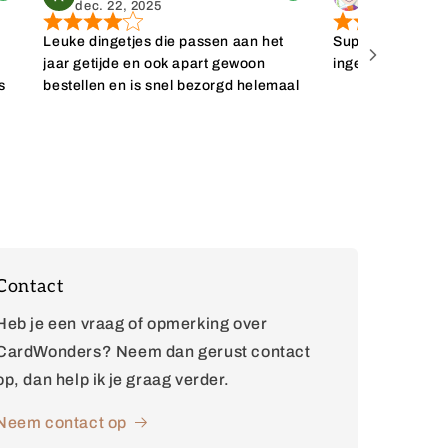
dec. 22, 2025
dec. 11, 202
Leuke dingetjes die passen aan het
Super snelle leve
t
jaar getijde en ook apart gewoon
ingepakt. Erg bli
s
bestellen en is snel bezorgd helemaal
toppie
k
al
Contact
Heb je een vraag of opmerking over
CardWonders? Neem dan gerust contact
op, dan help ik je graag verder.
Neem contact op