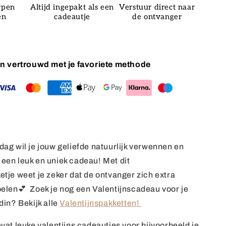
rpen
Altijd ingepakt als een
Verstuur direct naar
en
cadeautje
de ontvanger
 en vertrouwd met je favoriete methode
dag wil je jouw geliefde natuurlijk verwennen en
een leuk en uniek cadeau! Met dit
etje weet je zeker dat de ontvanger zich extra
oelen💕 Zoek je nog een Valentijnscadeau voor je
din? Bekijk alle
Valentijnspakketten!
vat l
euke valentijns cadeautjes voor bijvoorbeeld je