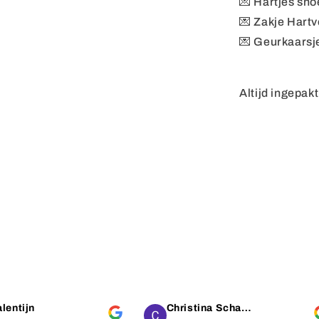
💌 Hartjes sno
💌 Zakje Hart
💌 Geurkaarsj
Altijd ingepak
lentijn
Christina Schaap