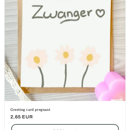
o
n
:
Greeting card pregnant
Regular
2,65 EUR
price