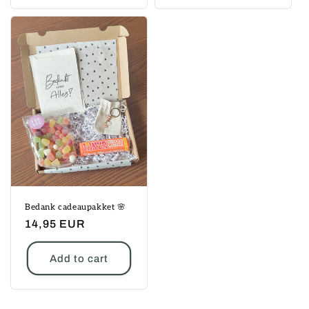
Bedank cadeaupakket 🌸
Regular
14,95 EUR
price
Add to cart