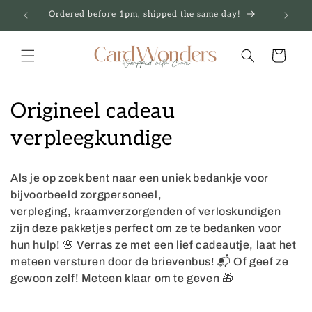
Skip to
Ordered before 1pm, shipped the same day!
content
Cart
C
Origineel cadeau
o
verpleegkundige
l
Als je op zoek bent naar een uniek bedankje voor
l
bijvoorbeeld zorgpersoneel,
verpleging,
kraamverzorgenden of verloskundigen
e
zijn deze pakketjes perfect om ze te bedanken voor
c
hun hulp! 🌸 Verras ze met een lief cadeautje, laat het
meteen versturen door de brievenbus! 📬 Of geef ze
t
gewoon zelf! Meteen klaar om te geven 🎁
i