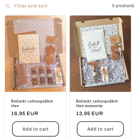
o
Filter and sort
3 products
n
:
Bedankt cadeaupakket
Bedankt cadeaupakket
thee
thee momentje
Regular
16,95 EUR
Regular
13,95 EUR
price
price
Add to cart
Add to cart