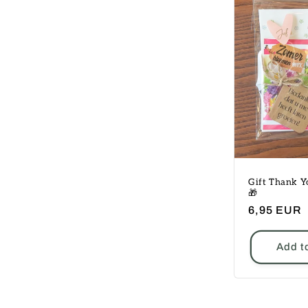
Gift Thank Y
🎁
Regular
6,95 EUR
price
Add t