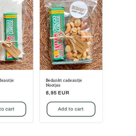
deautje
Bedankt cadeautje
Nootjes
Regular
8,95 EUR
price
to cart
Add to cart