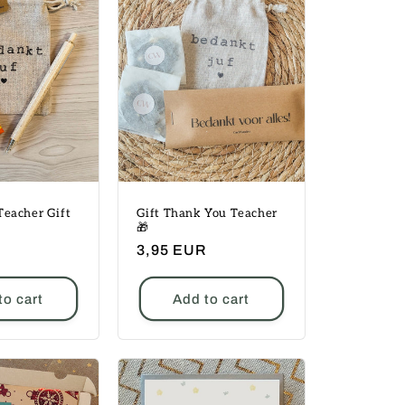
Teacher Gift
Gift Thank You Teacher
🎁
Regular
3,95 EUR
price
to cart
Add to cart