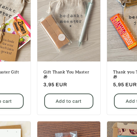
ster Gift
Gift Thank You Master
Thank you 
🎁
🎁
Regular
3,95 EUR
Regular
5,95 EUR
price
price
o cart
Add to cart
Add 