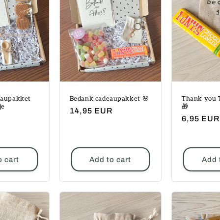
eaupakket
Bedank cadeaupakket 🌸
Thank you 
je
🎁
Regular
14,95 EUR
R
Regular
6,95 EUR
price
price
o cart
Add to cart
Add 