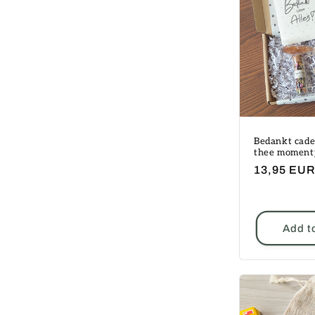
e
c
t
i
o
Bedankt cad
thee moment
Regular
13,95 EU
n
price
:
Add t