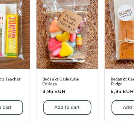
ou Teacher
Bedankt Cadeautje
Bedankt Ca
Collega
Fudge
Regular
6,95 EUR
Regular
5,95 EUR
price
price
o cart
Add to cart
Add 