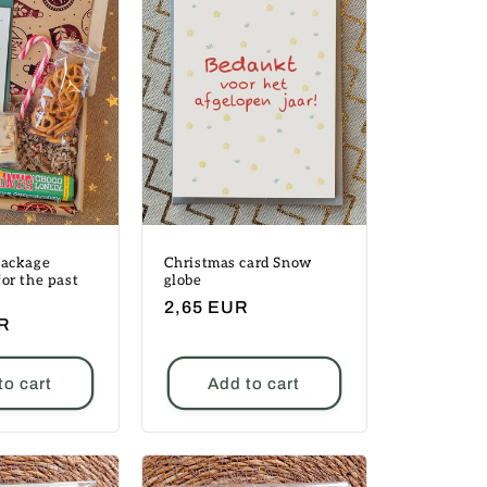
package
Christmas card Snow
or the past
globe
Regular
2,65 EUR
UR
price
to cart
Add to cart