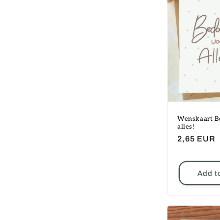
Wenskaart B
alles!
Regular
2,65 EUR
price
Add t