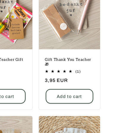
Teacher Gift
Gift Thank You Teacher
🎁
1
(1)
total
Regular
3,95 EUR
reviews
price
to cart
Add to cart