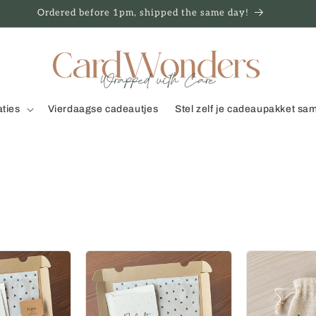
Ordered before 1pm, shipped the same day!
aties
Vierdaagse cadeautjes
Stel zelf je cadeaupakket sa