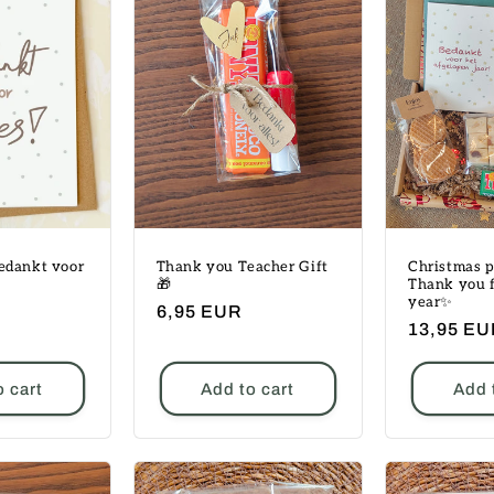
edankt voor
Thank you Teacher Gift
Christmas 
🎁
Thank you f
year✨
Regular
6,95 EUR
Regular
13,95 E
price
price
o cart
Add to cart
Add 