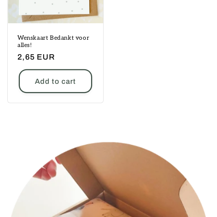
Wenskaart Bedankt voor
alles!
Regular
2,65 EUR
price
Add to cart