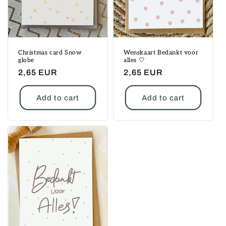
o
n
:
Christmas card Snow
Wenskaart Bedankt voor
globe
alles 🤍
Regular
2,65 EUR
Regular
2,65 EUR
price
price
Add to cart
Add to cart